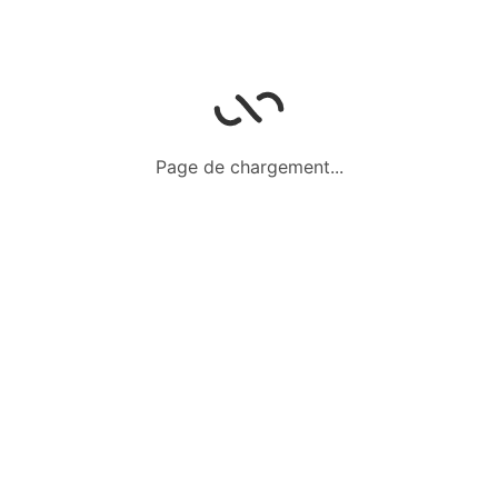
Fr
2 000,00
Prix fixe
20 juin 2024
Vêtements 3 ans
Page de chargement...
Tenue chic et déguisements
De 2 à 3 ans