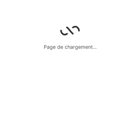
Fr
2 000,00
Prix fixe
20 juin 2024
Vêtements 3 ans
Page de chargement...
Tenue chic et déguisements
De 2 à 3 ans