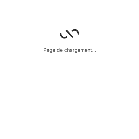
Fr
2 000,00
Prix fixe
20 juin 2024
Vêtements 3 ans
Page de chargement...
Tenue chic et déguisements
De 2 à 3 ans