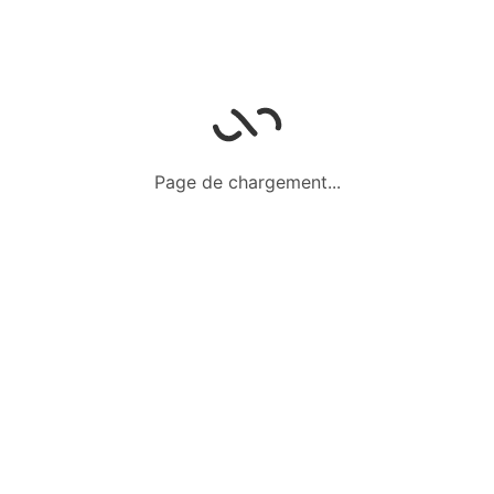
Page de chargement...
Fr
2 000,00
Prix fixe
4
20 juin 2024
Vêtements 3 ans
Tenue chic et déguisements
De 2 à 3 ans