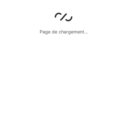
Chaussures
Vêtements
Train en bois
neuves
3 ans
d’empilemen
taille 26
Tenue chic et
Jeux en
déguisements
bois
Chaussures
Page de chargement...
De 2 à 3
0-24 mois
et
ans
chaussettes
De 2 à 3
ans
Poster une annonce
S'inscrire