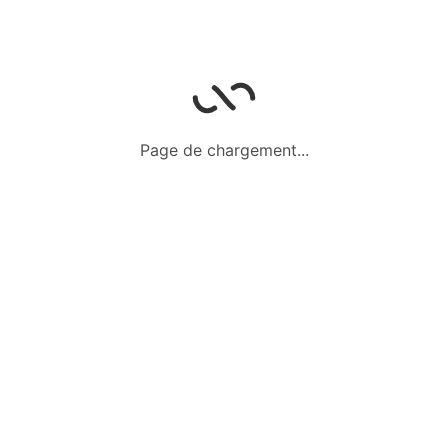
Fr
2 000,00
Prix fixe
20 juin 2024
Vêtements 3 ans
Page de chargement...
Tenue chic et déguisements
De 2 à 3 ans