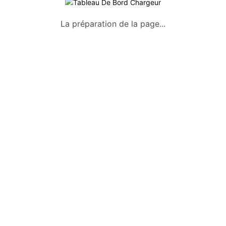
A propos
La préparation de la page...
Qui sommes-nous ?
Conditions générales
Mentions légales
Politique de confidentialité
Nous contacter
Okazkids
Un site où trouver ou vendre des
vêtements, jouets et des affaires pour
bébé d’occasion à Tahiti.
Retrouve aussi les annonces sur
Facebook :