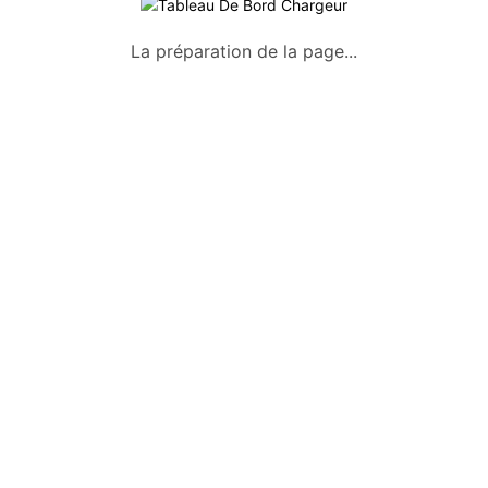
A propos
La préparation de la page...
Qui sommes-nous ?
Conditions générales
Mentions légales
Politique de confidentialité
Nous contacter
Okazkids
Un site où trouver ou vendre des
vêtements, jouets et des affaires pour
bébé d’occasion à Tahiti.
Retrouve aussi les annonces sur
Facebook :