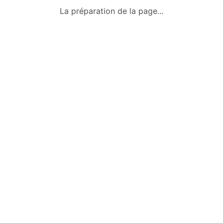
Qui sommes-nous ?
La préparation de la page...
Conditions générales
Mentions légales
Politique de confidentialité
Nous contacter
Okazkids
Un site où trouver ou vendre des
vêtements, jouets et des affaires pour
bébé d’occasion à Tahiti.
Retrouve aussi les annonces sur
Facebook :