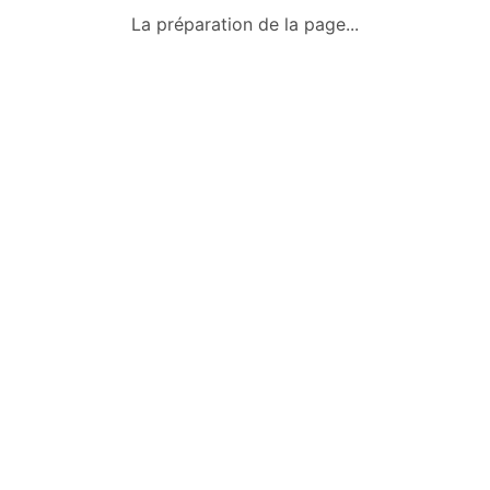
Qui sommes-nous ?
La préparation de la page...
Conditions générales
Mentions légales
Politique de confidentialité
Nous contacter
Okazkids
Un site où trouver ou vendre des
vêtements, jouets et des affaires pour
bébé d’occasion à Tahiti.
Retrouve aussi les annonces sur
Facebook :