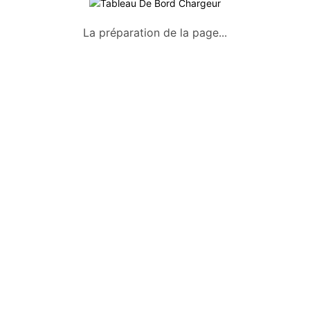
A propos
La préparation de la page...
Qui sommes-nous ?
Conditions générales
Mentions légales
Politique de confidentialité
Nous contacter
Okazkids
Un site où trouver ou vendre des
vêtements, jouets et des affaires pour
bébé d’occasion à Tahiti.
Retrouve aussi les annonces sur
Facebook :