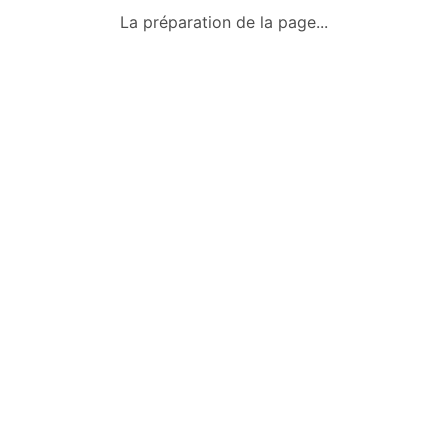
Qui sommes-nous ?
La préparation de la page...
Conditions générales
Mentions légales
Politique de confidentialité
Nous contacter
Okazkids
Un site où trouver ou vendre des
vêtements, jouets et des affaires pour
bébé d’occasion à Tahiti.
Retrouve aussi les annonces sur
Facebook :