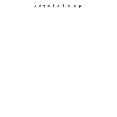
Qui sommes-nous ?
La préparation de la page...
Conditions générales
Mentions légales
Politique de confidentialité
Nous contacter
Okazkids
Un site où trouver ou vendre des
vêtements, jouets et des affaires pour
bébé d’occasion à Tahiti.
Retrouve aussi les annonces sur
Facebook :