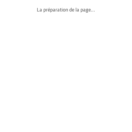
Conditions générales
Mentions légales
La préparation de la page...
Politique de confidentialité
Nous contacter
Okazkids
Un site où trouver ou vendre des vêtements,
jouets et des affaires pour bébé d’occasion à
Tahiti.
Retrouve aussi les annonces sur Facebook :