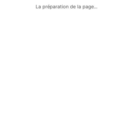
Qui sommes-nous ?
La préparation de la page...
Conditions générales
Mentions légales
Politique de confidentialité
Nous contacter
Okazkids
Un site où trouver ou vendre des
vêtements, jouets et des affaires pour
bébé d’occasion à Tahiti.
Retrouve aussi les annonces sur
Facebook :