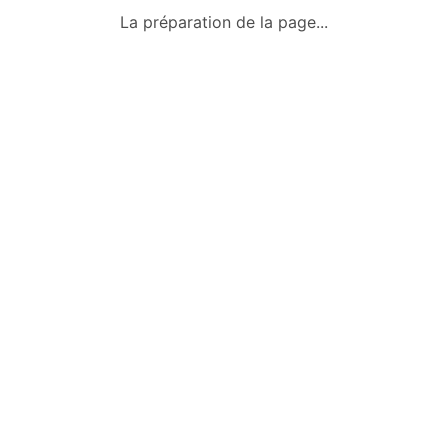
Qui sommes-nous ?
La préparation de la page...
Conditions générales
Mentions légales
Politique de confidentialité
Nous contacter
Okazkids
Un site où trouver ou vendre des
vêtements, jouets et des affaires pour
bébé d’occasion à Tahiti.
Retrouve aussi les annonces sur
Facebook :