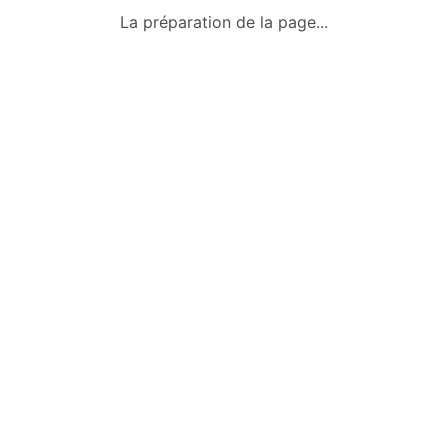
Qui sommes-nous ?
La préparation de la page...
Conditions générales
Mentions légales
Politique de confidentialité
Nous contacter
Okazkids
Un site où trouver ou vendre des
vêtements, jouets et des affaires pour
bébé d’occasion à Tahiti.
Retrouve aussi les annonces sur
Facebook :