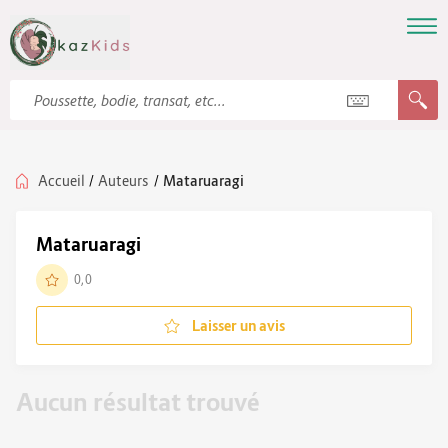
Accueil
/
Auteurs
/
Mataruaragi
Mataruaragi
0,0
Laisser un avis
Aucun résultat trouvé