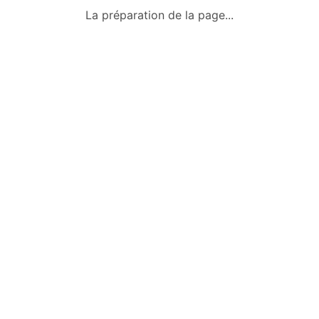
Mentions légales
La préparation de la page...
Politique de confidentialité
Nous contacter
Poster une annonce
S'inscrire