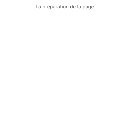
Qui sommes-nous ?
La préparation de la page...
Conditions générales
Mentions légales
Politique de confidentialité
Nous contacter
Okazkids
Un site où trouver ou vendre des
vêtements, jouets et des affaires pour
bébé d’occasion à Tahiti.
Retrouve aussi les annonces sur
Facebook :