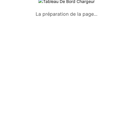
A propos
La préparation de la page...
Qui sommes-nous ?
Conditions générales
Mentions légales
Politique de confidentialité
Nous contacter
Okazkids
Un site où trouver ou vendre des
vêtements, jouets et des affaires pour
bébé d’occasion à Tahiti.
Retrouve aussi les annonces sur
Facebook :