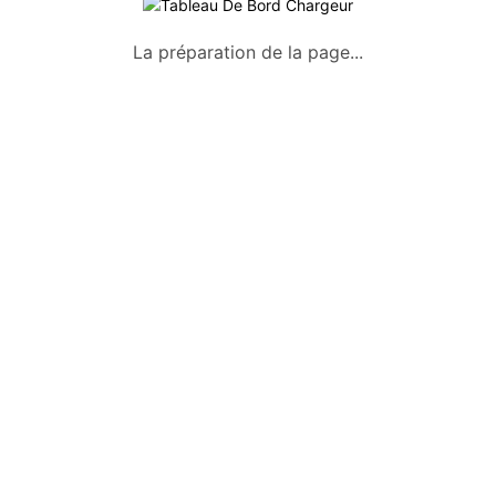
A propos
La préparation de la page...
Qui sommes-nous ?
Conditions générales
Mentions légales
Politique de confidentialité
Nous contacter
Okazkids
Un site où trouver ou vendre des
vêtements, jouets et des affaires pour
bébé d’occasion à Tahiti.
Retrouve aussi les annonces sur
Facebook :