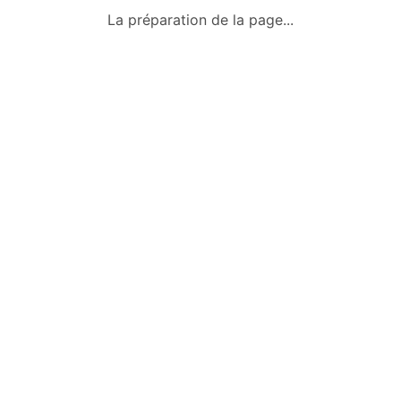
Qui sommes-nous ?
La préparation de la page...
Conditions générales
Mentions légales
Politique de confidentialité
Nous contacter
Okazkids
Un site où trouver ou vendre des
vêtements, jouets et des affaires pour
bébé d’occasion à Tahiti.
Retrouve aussi les annonces sur
Facebook :