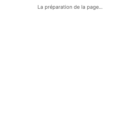
Qui sommes-nous ?
La préparation de la page...
Conditions générales
Mentions légales
Politique de confidentialité
Nous contacter
Okazkids
Un site où trouver ou vendre des
vêtements, jouets et des affaires pour
bébé d’occasion à Tahiti.
Retrouve aussi les annonces sur
Facebook :