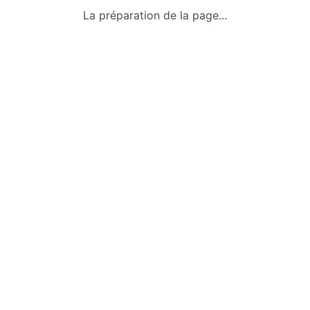
Qui sommes-nous ?
La préparation de la page...
Conditions générales
Mentions légales
Politique de confidentialité
Nous contacter
Okazkids
Un site où trouver ou vendre des
vêtements, jouets et des affaires pour
bébé d’occasion à Tahiti.
Retrouve aussi les annonces sur
Facebook :