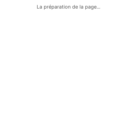
Qui sommes-nous ?
La préparation de la page...
Conditions générales
Mentions légales
Politique de confidentialité
Nous contacter
Okazkids
Un site où trouver ou vendre des
vêtements, jouets et des affaires pour
bébé d’occasion à Tahiti.
Retrouve aussi les annonces sur
Facebook :